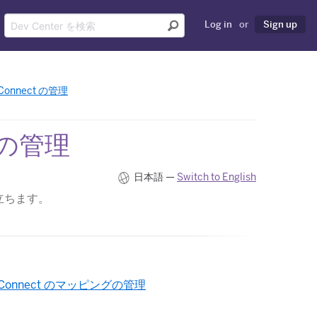
Log in
or
Sign up
 Connect の管理
t の管理
日本語 —
Switch to English
役立ちます。
u Connect のマッピングの管理