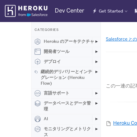
Skip
Dev Center
Get Started
Navigation
CATEGORIES
Salesforc
Heroku のアーキテクチャ
開発者ツール
デプロイ
継続的デリバリーとインテ
グレーション (Heroku
Flow)
この一連の記事
言語サポート
データベースとデータ管
理
AI
Heroku
モニタリングとメトリク
ス