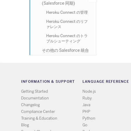
(Salesforce 同期)
Heroku Connect の管理
Heroku Connect のリフ
ァレンス
Heroku Connect のトラ
ブルシューティング
その他の Salesforce 統合
INFORMATION & SUPPORT
LANGUAGE REFERENCE
Getting Started
Node.js
Documentation
Ruby
Changelog
Java
Compliance Center
PHP
Training & Education
Python
Blog
Go