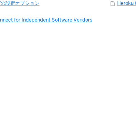
グの設定オプション
Herok
nnect for Independent Software Vendors