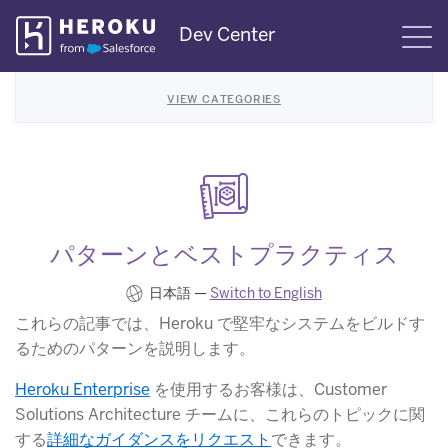
Skip
Dev Center
S
Navigation
VIEW CATEGORIES
パターンとベストプラクティス
日本語 —
Switch to English
これらの記事では、Heroku で堅牢なシステムをビルドす
るためのパターンを説明します。
Heroku Enterprise
​ を使用するお客様は、Customer
Solutions Architecture チームに、これらのトピックに関
する
詳細なガイダンスをリクエスト
​できます。