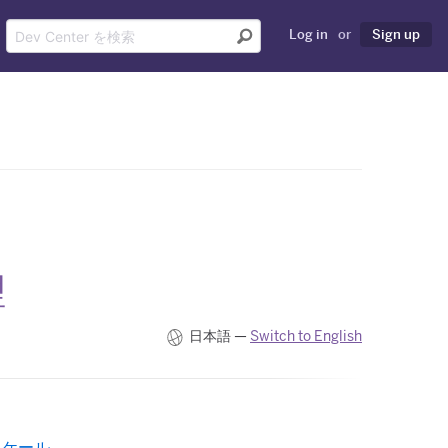
Log in
or
Sign up
理
日本語 —
Switch to English
スケール